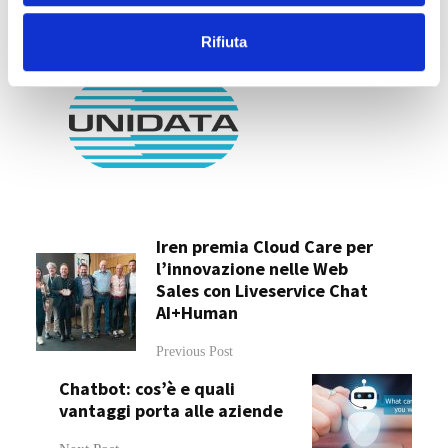
funzionalità inedite all’utente”.
n
Rifiuta
s
o
Iren premia Cloud Care per
l’innovazione nelle Web
Sales con Liveservice Chat
AI+Human
Previous Post
Chatbot: cos’è e quali
vantaggi porta alle aziende