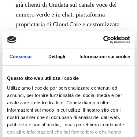
già clienti di Unidata sul canale voce del
numero verde e in chat: piattaforma
proprietaria di Cloud Care e customizzata
ad hoc per la nuova veste grafica del sito
web di Unidata.
Consenso
Dettagli
Informazioni sui cookie
Renato Brunetti
, Presidente e CEO di
Unidata
, dichiara: “Con il varo del nuovo
Questo sito web utilizza i cookie
sito, abbiamo voluto puntare su una
Utilizziamo i cookie per personalizzare contenuti ed
migliore esperienza dell’utente e
annunci, per fornire funzionalità dei social media e per
sull’attenzione alle performance di
analizzare il nostro traffico. Condividiamo inoltre
conversione delle visite. La multicanalità
informazioni sul modo in cui utilizzi il nostro sito con i
nostri partner che si occupano di analisi dei dati web,
e l’approccio offerti dai servizi di Cloud
pubblicità e social media, i quali potrebbero combinarle
Care vanno nella stessa direzione. Per
con altre informazioni che hai fornito loro o che hanno