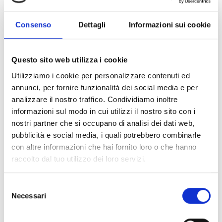
Assistenza
Consenso
Dettagli
Informazioni sui cookie
Questo sito web utilizza i cookie
Utilizziamo i cookie per personalizzare contenuti ed
annunci, per fornire funzionalità dei social media e per
analizzare il nostro traffico. Condividiamo inoltre
informazioni sul modo in cui utilizzi il nostro sito con i
Customer
experience
nostri partner che si occupano di analisi dei dati web,
pubblicità e social media, i quali potrebbero combinarle
Più di 1,2k consulenti altamente qualificati (tutti in Italia,
con altre informazioni che hai fornito loro o che hanno
direttamente gestiti)
raccolto dal tuo utilizzo dei loro servizi.
CRM proprietario
Sistemi di Assistenza basati su Intelligenza Artificiale
Processo di acquisto digitalizzato
S
Necessari
e
l
Vendita
e