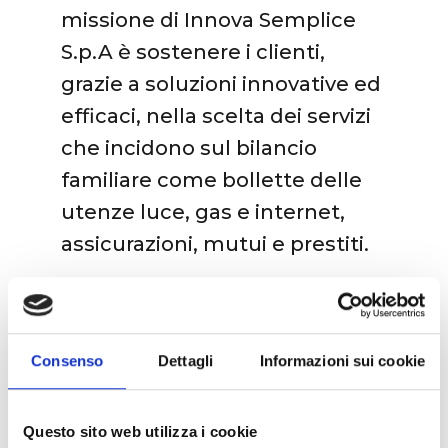
missione di Innova Semplice
S.p.A è sostenere i clienti,
grazie a soluzioni innovative ed
efficaci, nella scelta dei servizi
che incidono sul bilancio
familiare come bollette delle
utenze luce, gas e internet,
assicurazioni, mutui e prestiti.
“
Questo cambiamento segna
una tappa cruciale nel nostro
percorso di crescita e
Consenso
Dettagli
Informazioni sui cookie
innovazione
– commenta
Andrea Conte, fondatore e
Questo sito web utilizza i cookie