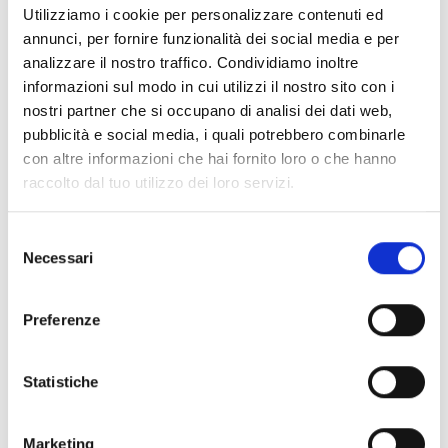
CEO di Innova Semplice S.p.A
Utilizziamo i cookie per personalizzare contenuti ed
(ex Cloud Care) –
Con Innova
annunci, per fornire funzionalità dei social media e per
analizzare il nostro traffico. Condividiamo inoltre
Semplice vogliamo costruire un
informazioni sul modo in cui utilizzi il nostro sito con i
marchio che sia sinonimo di
nostri partner che si occupano di analisi dei dati web,
fiducia, eccellenza e
pubblicità e social media, i quali potrebbero combinarle
con altre informazioni che hai fornito loro o che hanno
accessibilità, offrendo
raccolto dal tuo utilizzo dei loro servizi.
esperienze fluide e
personalizzate in ogni
S
Necessari
interazione. Crediamo che
e
l
questa trasformazione ci
e
Preferenze
consentirà di amplificare il
z
valore che, da oltre 12 anni,
i
o
Statistiche
offriamo a milioni di clienti e
n
partner, con un forte
e
Marketing