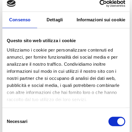
pandemia e dalla guerra. Raggiunto il
break-even in pochi mesi e realizzando
Consenso
Dettagli
Informazioni sui cookie
utili ogni anno, con percentuali
significative, l’azienda toscana ha attirato
le attenzioni di Cloud Care per il forte
Questo sito web utilizza i cookie
dinamismo e per la vocazione allo
Utilizziamo i cookie per personalizzare contenuti ed
annunci, per fornire funzionalità dei social media e per
sviluppo del comparto digital e web, oltre
analizzare il nostro traffico. Condividiamo inoltre
che per il tradizionale traino rappresentato
informazioni sul modo in cui utilizzi il nostro sito con i
dal settore immobiliare, grazie ad una
nostri partner che si occupano di analisi dei dati web,
pubblicità e social media, i quali potrebbero combinarle
presenza capillare sul territorio. Ulteriore
con altre informazioni che hai fornito loro o che hanno
elemento di successo per Affida è stata la
raccolto dal tuo utilizzo dei loro servizi.
diversificazione che ha consentito
S
all’azienda di crescere in modo rapido e,
Necessari
e
al contempo, in sicurezza, grazie anche ad
l