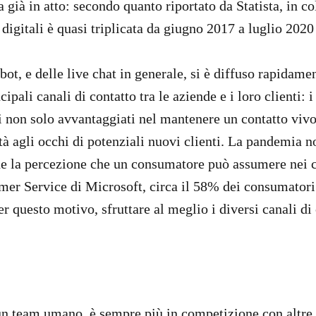
era già in atto: secondo quanto riportato da Statista, 
 digitali è quasi triplicata da giugno 2017 a luglio 202
bot, e delle live chat in generale, si è diffuso rapidam
ipali canali di contatto tra le aziende e i loro clienti:
ti non solo avvantaggiati nel mantenere un contatto vivo
à agli occhi di potenziali nuovi clienti. La pandemia n
he la percezione che un consumatore può assumere nei c
mer Service di Microsoft, circa il 58% dei consumatori 
er questo motivo, sfruttare al meglio i diversi canali 
a un team umano, è sempre più in competizione con altre