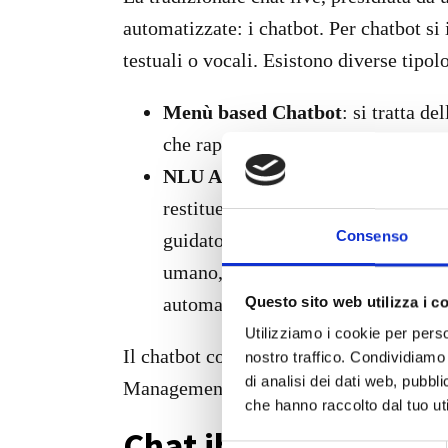
automatizzate: i chatbot. Per chatbot s
testuali o vocali. Esistono diverse tipol
Menù based Chatbot
: si tratta d
che rappresentano gli argomenti più
NLU AI Chatbot
: il bot analizza
restituendo, in questo modo, una co
Consenso
guidato da una figura umana (chatbo
umano, elaborando coerentemente il s
automatizzato tramite avanzate tec
Questo sito web utilizza i c
Utilizziamo i cookie per perso
Il chatbot con intelligenza artificiale i
nostro traffico. Condividiamo 
di analisi dei dati web, pubbl
Management del Politecnico di Milano, è
che hanno raccolto dal tuo uti
Chat ibrida by desig