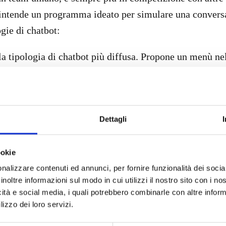
i intende un programma ideato per simulare una conver
ogie di chatbot:
ella tipologia di chatbot più diffusa. Propone un menù n
 richiesti da parte della customer base.
 e comprende il linguaggio naturale o una frase scritta
nversazione scorrevole e fluida con il cliente. Il modell
Dettagli
t trainer) che insegna e allena la macchina a interpreta
ignificato della frase scritta dal cliente. In alcuni casi
niche di machine learning e deep learning.
ookie
nalizzare contenuti ed annunci, per fornire funzionalità dei socia
n Italia, secondo una ricerca dell’Osservatorio Artificial
inoltre informazioni sul modo in cui utilizzi il nostro sito con i n
icità e social media, i quali potrebbero combinarle con altre inform
 in continuo sviluppo, con un giro d’affari complessiv
lizzo dei loro servizi.
n