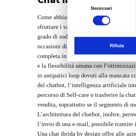
S
Necessari
e
l
Come abbiamo evidenziato, esistono dive
e
sfruttare i vantaggi di tutte le component
z
grado di soddisfare le istanze di care s
i
o
occasioni di vendita, limitando inoltre i
Rifiuta
n
completa in grado di bilanciare i pro e i
e
e la flessibilità umana con l’ottimizzazio
d
e
in antipatici loop dovuti alla mancata 
l
del chatbot, l’intelligenza artificiale in
c
percorso di Self-care o trasferire la ch
o
n
vendita, soprattutto se il segmento di m
s
L’architettura del chatbot, inoltre, per
e
l’invio di una e-mail, possibile tramite
n
s
Una chat ibrida by design offre alle azi