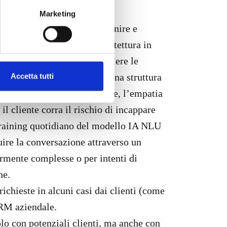
Marketing
mer care 2.0 consiste nell’unire e
iale. Il risultato è un’architettura in
so momento, in grado di cogliere le
do, un equilibrio perfetto e una struttura
Accetta tutti
verse caratteristiche: su tutte, l’empatia
il cliente corra il rischio di incappare
l training quotidiano del modello IA NLU
eguire la conversazione attraverso un
armente complesse o per intenti di
ne.
ichieste in alcuni casi dai clienti (come
CRM aziendale.
olo con potenziali clienti, ma anche con