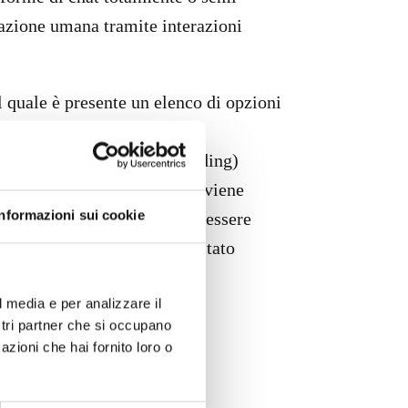
sazione umana tramite interazioni
el quale è presente un elenco di opzioni
 (Natural Language Understanding)
o d’intelligenza artificiale viene
Informazioni sui cookie
re il linguaggio tipico dell’essere
, il ruolo del bot trainer è stato
l media e per analizzare il
 Intelligence della School of
ostri partner che si occupano
azioni che hai fornito loro o
o di 380 milioni di euro.