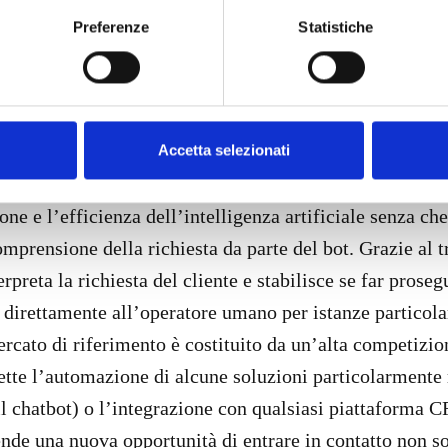
Preferenze
Statistiche
rse tipologie di chat. La soluzione ideale per un custo
i, sia umana che con il supporto dell’intelligenza artific
ia tramite bot che tramite intervento umano e, allo stes
 costi del presidio di live chat. Si ottiene, in questo mo
Accetta selezionati
 contro delle singole soluzioni grazie al connubio tra di
ne e l’efficienza dell’intelligenza artificiale senza che 
comprensione della richiesta da parte del bot. Grazie a
terpreta la richiesta del cliente e stabilisce se far pros
at direttamente all’operatore umano per istanze particol
ercato di riferimento è costituito da un’alta competizio
mette l’automazione di alcune soluzioni particolarmente r
 il chatbot) o l’integrazione con qualsiasi piattaforma 
ende una nuova opportunità di entrare in contatto non s